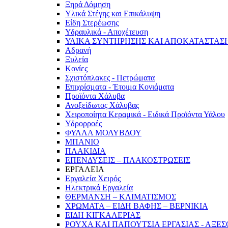
Ξηρά Δόμηση
Υλικά Στέγης και Επικάλυψη
Είδη Στερέωσης
Υδραυλικά - Αποχέτευση
ΥΛΙΚΑ ΣΥΝΤΗΡΗΣΗΣ ΚΑΙ ΑΠΟΚΑΤΑΣΤΑΣ
Αδρανή
Ξυλεία
Κονίες
Σχιστόπλακες - Πετρώματα
Επιχρίσματα - Έτοιμα Κονιάματα
Προϊόντα Χάλυβα
Ανοξείδωτος Χάλυβας
Χειροποίητα Κεραμικά - Ειδικά Προϊόντα Υάλου
Υδρορροές
ΦΥΛΛΑ ΜΟΛΥΒΔΟΥ
ΜΠΑΝΙΟ
ΠΛΑΚΙΔΙΑ
ΕΠΕΝΔΥΣΕΙΣ – ΠΛΑΚΟΣΤΡΩΣΕΙΣ
ΕΡΓΑΛΕΙΑ
Εργαλεία Χειρός
Ηλεκτρικά Εργαλεία
ΘΕΡΜΑΝΣΗ – ΚΛΙΜΑΤΙΣΜΟΣ
ΧΡΩΜΑΤΑ – ΕΙΔΗ ΒΑΦΗΣ – ΒΕΡΝΙΚΙΑ
ΕΙΔΗ ΚΙΓΚΑΛΕΡΙΑΣ
ΡΟΥΧΑ ΚΑΙ ΠΑΠΟΥΤΣΙΑ ΕΡΓΑΣΙΑΣ - ΑΞΕ