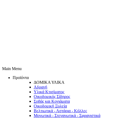
Main Menu
Προϊόντα
ΔΟΜΙΚΑ ΥΛΙΚΑ
Αδρανή
Υλικά Κτισίματος
Οικοδομικός Σίδηρος
Σοβάς και Κονιάματα
Οικοδομική Ξυλεία
Βελτιωτικά - Αστάρια - Κόλλες
Μονωτικά - Στεγανωτικά - Σφραγιστικά